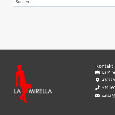
nach:
Kontakt
La Mire
47877 W
+49 160
salsa@