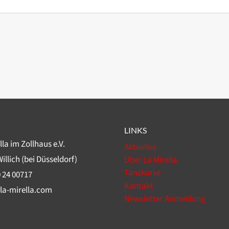
LINKS
lla im Zollhaus e.V.
Aktuelles
illich (bei Düsseldorf)
Über La Mirella
Tanzkurse
 24 00717
Kontakt
la-mirella.com
Newsletter Anmeldung