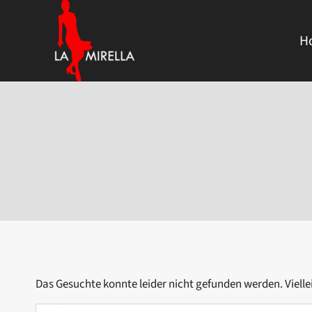
Zum
Inhalt
springen
H
Das Gesuchte konnte leider nicht gefunden werden. Viellei
Suchen